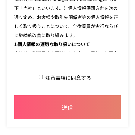
下「当社」といいます。）個人情報保護方針を次の
通り定め、お客様や取引先関係者等の個人情報を正
しく取り扱うことについて、全従業員が実行ならび
に継続的改善に取り組みます。
1.個人情報の適切な取り扱いについて
当社は、利用目的を明確にした上で、目的の範囲内
で個人情報を取得します。又、個人情報の利用は、
その利用目的から逸脱しない範囲とします。 当社
注意事項に同意する
は、個人情報の管理を厳重に行うこととし、お客様
ご本人に承諾いただいた場合を除き、第三者に対し
個人データを開示・提供することは致しません。
2.個人情報の保護にかかわる法令の遵守
当社は当社が保有する個人情報に関して適用される
法令・規範を遵守致します。
3.個人情報の安全管理措置について