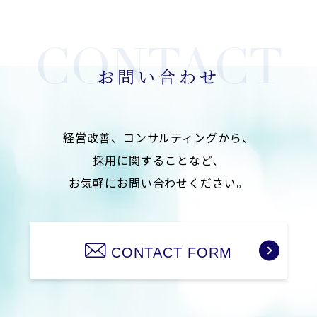
当社は利用目的の範囲内で取り扱う個人情報を正確
かつ最新の内容に保つよう努めます。 又、個人情報
に関する不正アクセス、紛失、破壊、改ざん、漏え
お問い合わせ
いを防止するための適切な処置を含め、安全管理の
ための必要な措置を講じます。
4.苦情・相談の対応
経営改善、コンサルティングから、
当社は保有する個人情報に対するご本人からの苦情
採用に関することなど、
に対しては、迅速かつ適切に取り組み、そのため必
お気軽にお問い合わせください。
要な内部体制の整備に努めます。
5.個人情報保護のための体制および仕組みの継続的
な改善について
CONTACT FORM
当社は、個人情報保護に関する管理体制と仕組みに
ついて、継続的な改善に努めます。
制定：平成24年6月1日