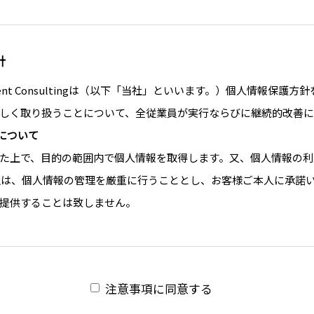
針
gement Consultingは（以下「当社」といいます。）個人情報保
しく取り扱うことについて、全従業員が実行ならびに継続的改善に
について
た上で、目的の範囲内で個人情報を取得します。又、個人情報の利
社は、個人情報の管理を厳重に行うこととし、お客様ご本人に承諾
提供することは致しません。
法令の遵守
報に関して適用される法令・規範を遵守致します。
ついて
注意事項に同意する
り扱う個人情報を正確かつ最新の内容に保つよう努めます。 又、