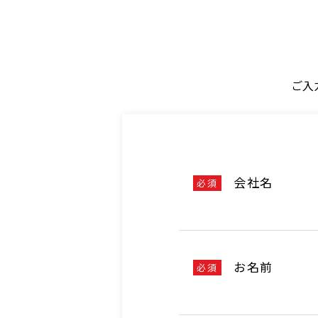
ご入
会社名
必須
お名前
必須