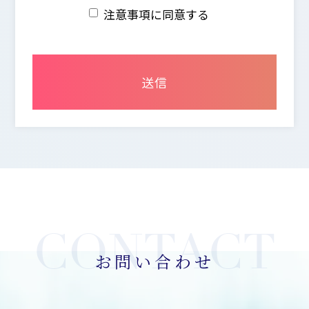
注意事項に同意する
は、個人情報の管理を厳重に行うこととし、お客様
ご本人に承諾いただいた場合を除き、第三者に対し
個人データを開示・提供することは致しません。
2.個人情報の保護にかかわる法令の遵守
当社は当社が保有する個人情報に関して適用される
法令・規範を遵守致します。
3.個人情報の安全管理措置について
当社は利用目的の範囲内で取り扱う個人情報を正確
かつ最新の内容に保つよう努めます。 又、個人情報
に関する不正アクセス、紛失、破壊、改ざん、漏え
いを防止するための適切な処置を含め、安全管理の
ための必要な措置を講じます。
お問い合わせ
4.苦情・相談の対応
当社は保有する個人情報に対するご本人からの苦情