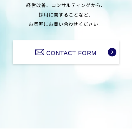
に対しては、迅速かつ適切に取り組み、そのため必
経営改善、コンサルティングから、
要な内部体制の整備に努めます。
採用に関することなど、
5.個人情報保護のための体制および仕組みの継続的
お気軽にお問い合わせください。
な改善について
当社は、個人情報保護に関する管理体制と仕組みに
ついて、継続的な改善に努めます。
CONTACT FORM
制定：平成24年6月1日
株式会社Medical Management Consulting
代表取締役社⾧ 安井 浩倫
お客様個人情報の取り扱いに関するお問い合わせ
株式会社Medical Management Consulting
〒532-0011 大阪市淀川区西中島5丁目14-5 ニッセ
イ新大阪南口ビル6階
TEL 06-6829-6368