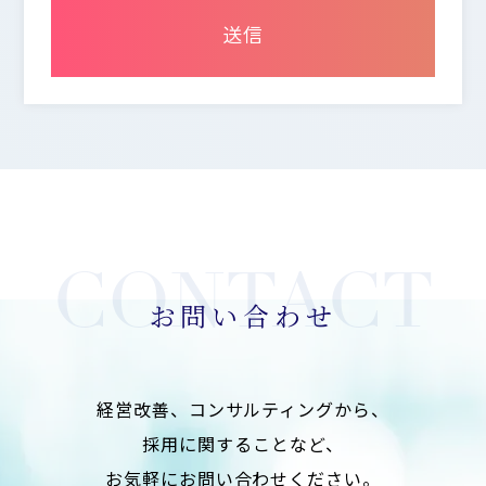
個人データを開示・提供することは致しません。
2.個人情報の保護にかかわる法令の遵守
当社は当社が保有する個人情報に関して適用される
法令・規範を遵守致します。
3.個人情報の安全管理措置について
当社は利用目的の範囲内で取り扱う個人情報を正確
かつ最新の内容に保つよう努めます。 又、個人情報
に関する不正アクセス、紛失、破壊、改ざん、漏え
いを防止するための適切な処置を含め、安全管理の
ための必要な措置を講じます。
お問い合わせ
4.苦情・相談の対応
当社は保有する個人情報に対するご本人からの苦情
に対しては、迅速かつ適切に取り組み、そのため必
経営改善、コンサルティングから、
要な内部体制の整備に努めます。
採用に関することなど、
5.個人情報保護のための体制および仕組みの継続的
お気軽にお問い合わせください。