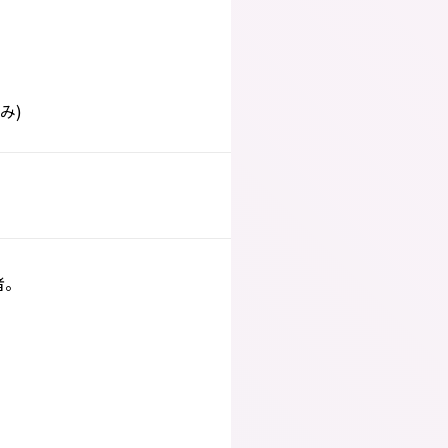
み)
者。