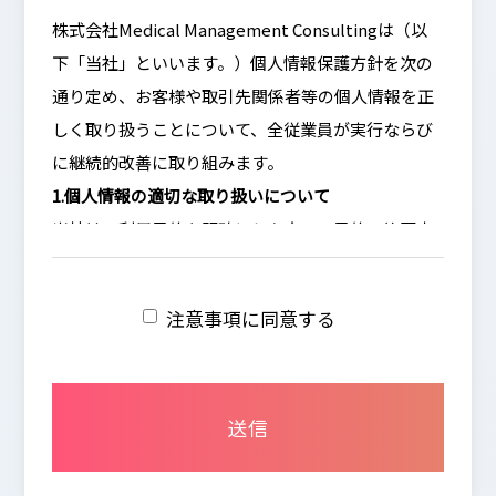
株式会社Medical Management Consultingは（以
下「当社」といいます。）個人情報保護方針を次の
通り定め、お客様や取引先関係者等の個人情報を正
しく取り扱うことについて、全従業員が実行ならび
に継続的改善に取り組みます。
1.個人情報の適切な取り扱いについて
当社は、利用目的を明確にした上で、目的の範囲内
で個人情報を取得します。又、個人情報の利用は、
その利用目的から逸脱しない範囲とします。 当社
注意事項に同意する
は、個人情報の管理を厳重に行うこととし、お客様
ご本人に承諾いただいた場合を除き、第三者に対し
個人データを開示・提供することは致しません。
2.個人情報の保護にかかわる法令の遵守
当社は当社が保有する個人情報に関して適用される
法令・規範を遵守致します。