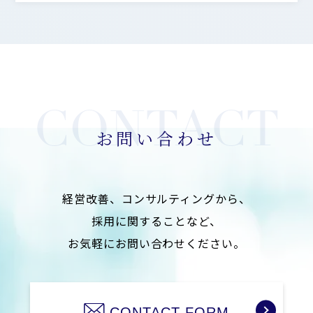
3.個人情報の安全管理措置について
当社は利用目的の範囲内で取り扱う個人情報を正確
かつ最新の内容に保つよう努めます。 又、個人情報
に関する不正アクセス、紛失、破壊、改ざん、漏え
いを防止するための適切な処置を含め、安全管理の
ための必要な措置を講じます。
お問い合わせ
4.苦情・相談の対応
当社は保有する個人情報に対するご本人からの苦情
に対しては、迅速かつ適切に取り組み、そのため必
経営改善、コンサルティングから、
要な内部体制の整備に努めます。
採用に関することなど、
5.個人情報保護のための体制および仕組みの継続的
お気軽にお問い合わせください。
な改善について
当社は、個人情報保護に関する管理体制と仕組みに
ついて、継続的な改善に努めます。
CONTACT FORM