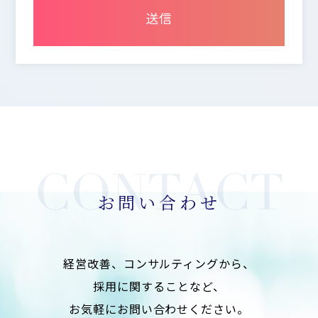
2.個人情報の保護にかかわる法令の遵守
当社は当社が保有する個人情報に関して適用される
法令・規範を遵守致します。
3.個人情報の安全管理措置について
当社は利用目的の範囲内で取り扱う個人情報を正確
かつ最新の内容に保つよう努めます。 又、個人情報
に関する不正アクセス、紛失、破壊、改ざん、漏え
いを防止するための適切な処置を含め、安全管理の
ための必要な措置を講じます。
お問い合わせ
4.苦情・相談の対応
当社は保有する個人情報に対するご本人からの苦情
に対しては、迅速かつ適切に取り組み、そのため必
経営改善、コンサルティングから、
要な内部体制の整備に努めます。
採用に関することなど、
5.個人情報保護のための体制および仕組みの継続的
お気軽にお問い合わせください。
な改善について